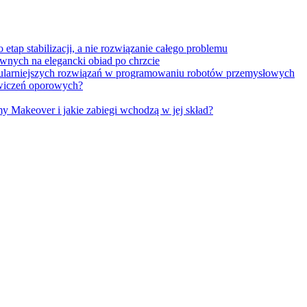
tap stabilizacji, a nie rozwiązanie całego problemu
wnych na elegancki obiad po chrzcie
opularniejszych rozwiązań w programowaniu robotów przemysłowych
 ćwiczeń oporowych?
Makeover i jakie zabiegi wchodzą w jej skład?