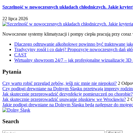
Szczelność w nowoczesnych układach chłodniczych. Jakie kryter
22 lipca 2026
Nowoczesne systemy klimatyzacji i pompy ciepła pracują przy coraz
Dlaczego odtruwanie alkoholowe powinno być traktowane jako e
Tradycyjny rosół i co dalej? Propozycje nowoczesnych dań głó
CAST
Wirtualny showroom 24/7 – jak profesjonalne wizualizacje 3D 
Pytania
Czy warto robić przegląd zębów, jeśli nic mnie nie niepokoi?
2 Odpo
Czy podłogi drewniane na Dolnym Śląsku przetrwają imprezy rodzin
Jak skutecznie przeprowadzić dezynfekcję pomieszczeń po chorobie?
Jak skutecznie przeprowadzić usuwanie pluskiew we Wrocławiu?
2 
Jakie podłogi drewniane na Dolnym Śląsku będą najlepsze do mojeg
Search