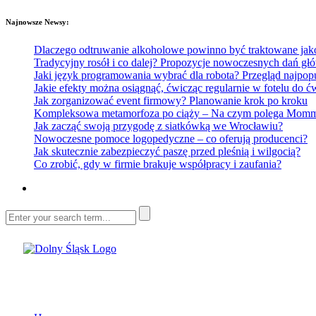
Najnowsze Newsy:
Dlaczego odtruwanie alkoholowe powinno być traktowane jako e
Tradycyjny rosół i co dalej? Propozycje nowoczesnych dań głó
Jaki język programowania wybrać dla robota? Przegląd najp
Jakie efekty można osiągnąć, ćwicząc regularnie w fotelu do
Jak zorganizować event firmowy? Planowanie krok po kroku
Kompleksowa metamorfoza po ciąży – Na czym polega Mommy 
Jak zacząć swoją przygodę z siatkówką we Wrocławiu?
Nowoczesne pomoce logopedyczne – co oferują producenci?
Jak skutecznie zabezpieczyć paszę przed pleśnią i wilgocią?
Co zrobić, gdy w firmie brakuje współpracy i zaufania?
Dolny Śląsk