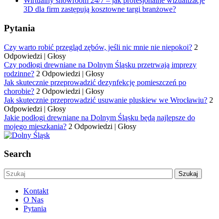
Wirtualny showroom 24/7 – jak profesjonalne wizualizacje
3D dla firm zastępują kosztowne targi branżowe?
Pytania
Czy warto robić przegląd zębów, jeśli nic mnie nie niepokoi?
2
Odpowiedzi
|
Głosy
Czy podłogi drewniane na Dolnym Śląsku przetrwają imprezy
rodzinne?
2 Odpowiedzi
|
Głosy
Jak skutecznie przeprowadzić dezynfekcję pomieszczeń po
chorobie?
2 Odpowiedzi
|
Głosy
Jak skutecznie przeprowadzić usuwanie pluskiew we Wrocławiu?
2
Odpowiedzi
|
Głosy
Jakie podłogi drewniane na Dolnym Śląsku będą najlepsze do
mojego mieszkania?
2 Odpowiedzi
|
Głosy
Search
Kontakt
O Nas
Pytania