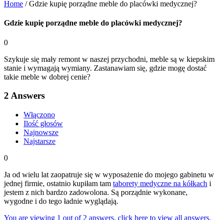
Home
/
Gdzie kupię porządne meble do placówki medycznej?
Gdzie kupię porządne meble do placówki medycznej?
0
Szykuje się mały remont w naszej przychodni, meble są w kiepskim
stanie i wymagają wymiany. Zastanawiam się, gdzie mogę dostać
takie meble w dobrej cenie?
2
Answers
Włączono
Ilość głosów
Najnowsze
Najstarsze
0
Ja od wielu lat zaopatruje się w wyposażenie do mojego gabinetu w
jednej firmie, ostatnio kupiłam tam
taborety medyczne na kółkach
i
jestem z nich bardzo zadowolona. Są porządnie wykonane,
wygodne i do tego ładnie wyglądają.
You are viewing 1 out of 2 answers, click here to view all answers.