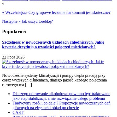
v
« Wcześniejsze
Czy grupowe leczenie narkomanii jest skuteczne?
Następne »
Jak uszyć torebkę?
Popularne:
Szczelność w nowoczesnych układach chłodniczych. Jakie
kryteria decydują o trwałości połączeń miedzianych?
22 lipca 2026
Nowoczesne systemy klimatyzacji i pompy ciepła pracują przy
coraz wyższych ciśnieniach, dlatego jakość każdego połączenia
rurowego ma […]
Dlaczego odtruwanie alkoholowe powinno być traktowane
jako etap stabilizacji, a nie rozwiązanie całego problemu
Tradycyjny rosół i co dalej? Propozycje nowoczesnych dań
głównych na elegancki obiad po chrzcie
CAST