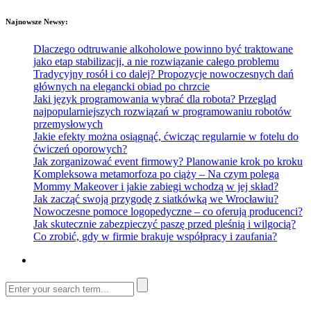
Najnowsze Newsy:
Dlaczego odtruwanie alkoholowe powinno być traktowane
jako etap stabilizacji, a nie rozwiązanie całego problemu
Tradycyjny rosół i co dalej? Propozycje nowoczesnych dań
głównych na elegancki obiad po chrzcie
Jaki język programowania wybrać dla robota? Przegląd
najpopularniejszych rozwiązań w programowaniu robotów
przemysłowych
Jakie efekty można osiągnąć, ćwicząc regularnie w fotelu do
ćwiczeń oporowych?
Jak zorganizować event firmowy? Planowanie krok po kroku
Kompleksowa metamorfoza po ciąży – Na czym polega
Mommy Makeover i jakie zabiegi wchodzą w jej skład?
Jak zacząć swoją przygodę z siatkówką we Wrocławiu?
Nowoczesne pomoce logopedyczne – co oferują producenci?
Jak skutecznie zabezpieczyć paszę przed pleśnią i wilgocią?
Co zrobić, gdy w firmie brakuje współpracy i zaufania?