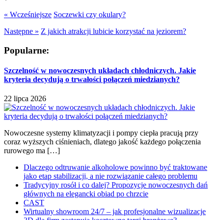
« Wcześniejsze
Soczewki czy okulary?
Następne »
Z jakich atrakcji lubicie korzystać na jeziorem?
Popularne:
Szczelność w nowoczesnych układach chłodniczych. Jakie
kryteria decydują o trwałości połączeń miedzianych?
22 lipca 2026
Nowoczesne systemy klimatyzacji i pompy ciepła pracują przy
coraz wyższych ciśnieniach, dlatego jakość każdego połączenia
rurowego ma […]
Dlaczego odtruwanie alkoholowe powinno być traktowane
jako etap stabilizacji, a nie rozwiązanie całego problemu
Tradycyjny rosół i co dalej? Propozycje nowoczesnych dań
głównych na elegancki obiad po chrzcie
CAST
Wirtualny showroom 24/7 – jak profesjonalne wizualizacje