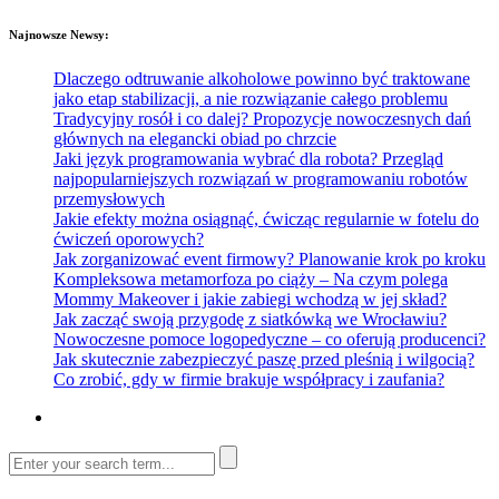
Najnowsze Newsy:
Dlaczego odtruwanie alkoholowe powinno być traktowane
jako etap stabilizacji, a nie rozwiązanie całego problemu
Tradycyjny rosół i co dalej? Propozycje nowoczesnych dań
głównych na elegancki obiad po chrzcie
Jaki język programowania wybrać dla robota? Przegląd
najpopularniejszych rozwiązań w programowaniu robotów
przemysłowych
Jakie efekty można osiągnąć, ćwicząc regularnie w fotelu do
ćwiczeń oporowych?
Jak zorganizować event firmowy? Planowanie krok po kroku
Kompleksowa metamorfoza po ciąży – Na czym polega
Mommy Makeover i jakie zabiegi wchodzą w jej skład?
Jak zacząć swoją przygodę z siatkówką we Wrocławiu?
Nowoczesne pomoce logopedyczne – co oferują producenci?
Jak skutecznie zabezpieczyć paszę przed pleśnią i wilgocią?
Co zrobić, gdy w firmie brakuje współpracy i zaufania?