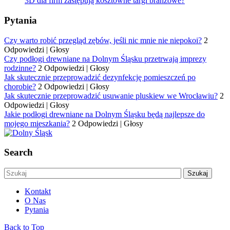
3D dla firm zastępują kosztowne targi branżowe?
Pytania
Czy warto robić przegląd zębów, jeśli nic mnie nie niepokoi?
2
Odpowiedzi
|
Głosy
Czy podłogi drewniane na Dolnym Śląsku przetrwają imprezy
rodzinne?
2 Odpowiedzi
|
Głosy
Jak skutecznie przeprowadzić dezynfekcję pomieszczeń po
chorobie?
2 Odpowiedzi
|
Głosy
Jak skutecznie przeprowadzić usuwanie pluskiew we Wrocławiu?
2
Odpowiedzi
|
Głosy
Jakie podłogi drewniane na Dolnym Śląsku będą najlepsze do
mojego mieszkania?
2 Odpowiedzi
|
Głosy
Search
Kontakt
O Nas
Pytania
Back to Top