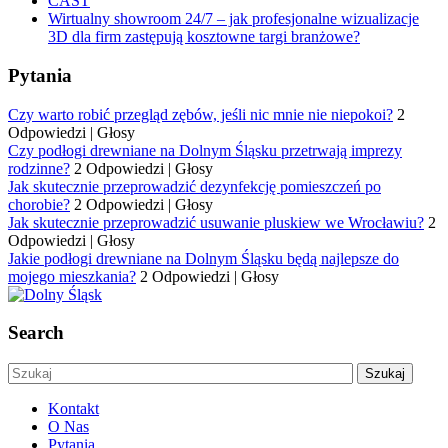
CAST
Wirtualny showroom 24/7 – jak profesjonalne wizualizacje
3D dla firm zastępują kosztowne targi branżowe?
Pytania
Czy warto robić przegląd zębów, jeśli nic mnie nie niepokoi?
2
Odpowiedzi
|
Głosy
Czy podłogi drewniane na Dolnym Śląsku przetrwają imprezy
rodzinne?
2 Odpowiedzi
|
Głosy
Jak skutecznie przeprowadzić dezynfekcję pomieszczeń po
chorobie?
2 Odpowiedzi
|
Głosy
Jak skutecznie przeprowadzić usuwanie pluskiew we Wrocławiu?
2
Odpowiedzi
|
Głosy
Jakie podłogi drewniane na Dolnym Śląsku będą najlepsze do
mojego mieszkania?
2 Odpowiedzi
|
Głosy
Search
Kontakt
O Nas
Pytania