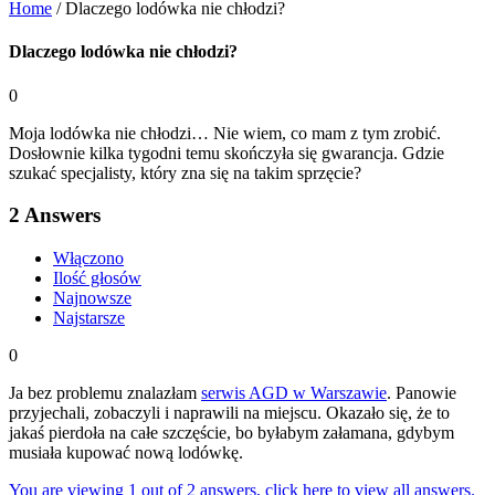
Home
/
Dlaczego lodówka nie chłodzi?
Dlaczego lodówka nie chłodzi?
0
Moja lodówka nie chłodzi… Nie wiem, co mam z tym zrobić.
Dosłownie kilka tygodni temu skończyła się gwarancja. Gdzie
szukać specjalisty, który zna się na takim sprzęcie?
2
Answers
Włączono
Ilość głosów
Najnowsze
Najstarsze
0
Ja bez problemu znalazłam
serwis AGD w Warszawie
. Panowie
przyjechali, zobaczyli i naprawili na miejscu. Okazało się, że to
jakaś pierdoła na całe szczęście, bo byłabym załamana, gdybym
musiała kupować nową lodówkę.
You are viewing 1 out of 2 answers, click here to view all answers.