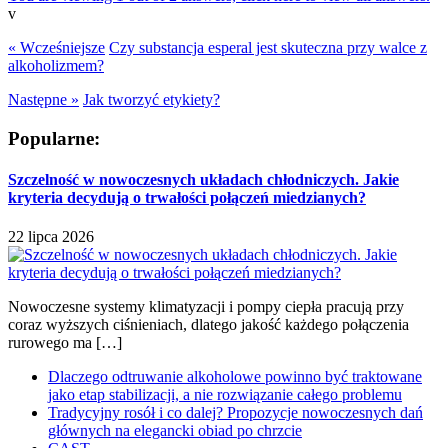
v
« Wcześniejsze
Czy substancja esperal jest skuteczna przy walce z
alkoholizmem?
Następne »
Jak tworzyć etykiety?
Popularne:
Szczelność w nowoczesnych układach chłodniczych. Jakie
kryteria decydują o trwałości połączeń miedzianych?
22 lipca 2026
Nowoczesne systemy klimatyzacji i pompy ciepła pracują przy
coraz wyższych ciśnieniach, dlatego jakość każdego połączenia
rurowego ma […]
Dlaczego odtruwanie alkoholowe powinno być traktowane
jako etap stabilizacji, a nie rozwiązanie całego problemu
Tradycyjny rosół i co dalej? Propozycje nowoczesnych dań
głównych na elegancki obiad po chrzcie