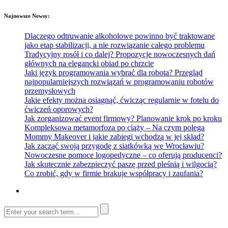
Najnowsze Newsy:
Dlaczego odtruwanie alkoholowe powinno być traktowane
jako etap stabilizacji, a nie rozwiązanie całego problemu
Tradycyjny rosół i co dalej? Propozycje nowoczesnych dań
głównych na elegancki obiad po chrzcie
Jaki język programowania wybrać dla robota? Przegląd
najpopularniejszych rozwiązań w programowaniu robotów
przemysłowych
Jakie efekty można osiągnąć, ćwicząc regularnie w fotelu do
ćwiczeń oporowych?
Jak zorganizować event firmowy? Planowanie krok po kroku
Kompleksowa metamorfoza po ciąży – Na czym polega
Mommy Makeover i jakie zabiegi wchodzą w jej skład?
Jak zacząć swoją przygodę z siatkówką we Wrocławiu?
Nowoczesne pomoce logopedyczne – co oferują producenci?
Jak skutecznie zabezpieczyć paszę przed pleśnią i wilgocią?
Co zrobić, gdy w firmie brakuje współpracy i zaufania?