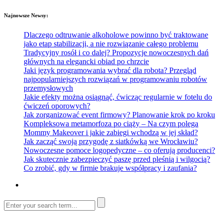
Najnowsze Newsy:
Dlaczego odtruwanie alkoholowe powinno być traktowane
jako etap stabilizacji, a nie rozwiązanie całego problemu
Tradycyjny rosół i co dalej? Propozycje nowoczesnych dań
głównych na elegancki obiad po chrzcie
Jaki język programowania wybrać dla robota? Przegląd
najpopularniejszych rozwiązań w programowaniu robotów
przemysłowych
Jakie efekty można osiągnąć, ćwicząc regularnie w fotelu do
ćwiczeń oporowych?
Jak zorganizować event firmowy? Planowanie krok po kroku
Kompleksowa metamorfoza po ciąży – Na czym polega
Mommy Makeover i jakie zabiegi wchodzą w jej skład?
Jak zacząć swoją przygodę z siatkówką we Wrocławiu?
Nowoczesne pomoce logopedyczne – co oferują producenci?
Jak skutecznie zabezpieczyć paszę przed pleśnią i wilgocią?
Co zrobić, gdy w firmie brakuje współpracy i zaufania?