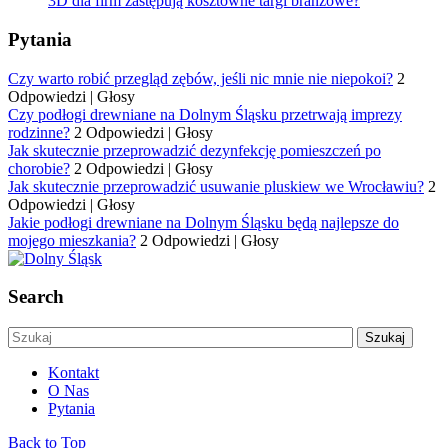
3D dla firm zastępują kosztowne targi branżowe?
Pytania
Czy warto robić przegląd zębów, jeśli nic mnie nie niepokoi?
2
Odpowiedzi
|
Głosy
Czy podłogi drewniane na Dolnym Śląsku przetrwają imprezy
rodzinne?
2 Odpowiedzi
|
Głosy
Jak skutecznie przeprowadzić dezynfekcję pomieszczeń po
chorobie?
2 Odpowiedzi
|
Głosy
Jak skutecznie przeprowadzić usuwanie pluskiew we Wrocławiu?
2
Odpowiedzi
|
Głosy
Jakie podłogi drewniane na Dolnym Śląsku będą najlepsze do
mojego mieszkania?
2 Odpowiedzi
|
Głosy
Search
Kontakt
O Nas
Pytania
Back to Top