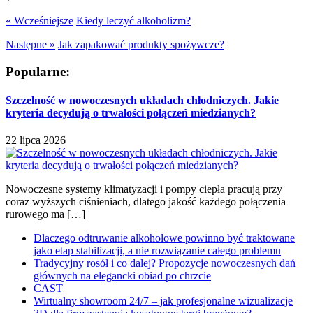
« Wcześniejsze
Kiedy leczyć alkoholizm?
Następne »
Jak zapakować produkty spożywcze?
Popularne:
Szczelność w nowoczesnych układach chłodniczych. Jakie
kryteria decydują o trwałości połączeń miedzianych?
22 lipca 2026
Nowoczesne systemy klimatyzacji i pompy ciepła pracują przy
coraz wyższych ciśnieniach, dlatego jakość każdego połączenia
rurowego ma […]
Dlaczego odtruwanie alkoholowe powinno być traktowane
jako etap stabilizacji, a nie rozwiązanie całego problemu
Tradycyjny rosół i co dalej? Propozycje nowoczesnych dań
głównych na elegancki obiad po chrzcie
CAST
Wirtualny showroom 24/7 – jak profesjonalne wizualizacje