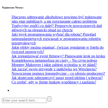
Najnowsze Newsy:
Dlaczego odtruwanie alkoholowe powinno być traktowane
jako etap stabilizacji, a nie rozwiązanie całego problemu
Tradycyjny rosół i co dalej? Propozycje nowoczesnych dań
głównych na elegancki obiad po chrzcie
Jaki język programowania wybrać dla robota? Przegląd
najpopularniejszych rozwiązań w programowaniu robotów
przemysłowych
Jakie efekty można osiągnąć, ćwicząc regularnie w fotelu do
ćwiczeń oporowych?
Jak zorganizować event firmowy? Planowanie krok po kroku
Kompleksowa metamorfoza po ciąży – Na czym polega
Mommy Makeover i jakie zabiegi wchodzą w jej skład?
Jak zacząć swoją przygodę z siatkówką we Wrocławiu?
Nowoczesne pomoce logopedyczne – co oferują producenci?
Jak skutecznie zabezpieczyć paszę przed pleśnią i wilgocią?
Co zrobić, gdy w firmie brakuje współpracy i zaufania?