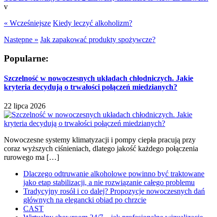
v
« Wcześniejsze
Kiedy leczyć alkoholizm?
Następne »
Jak zapakować produkty spożywcze?
Popularne:
Szczelność w nowoczesnych układach chłodniczych. Jakie
kryteria decydują o trwałości połączeń miedzianych?
22 lipca 2026
Nowoczesne systemy klimatyzacji i pompy ciepła pracują przy
coraz wyższych ciśnieniach, dlatego jakość każdego połączenia
rurowego ma […]
Dlaczego odtruwanie alkoholowe powinno być traktowane
jako etap stabilizacji, a nie rozwiązanie całego problemu
Tradycyjny rosół i co dalej? Propozycje nowoczesnych dań
głównych na elegancki obiad po chrzcie
CAST