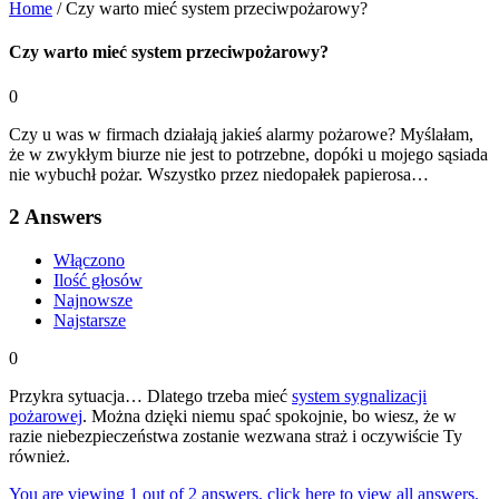
Home
/
Czy warto mieć system przeciwpożarowy?
Czy warto mieć system przeciwpożarowy?
0
Czy u was w firmach działają jakieś alarmy pożarowe? Myślałam,
że w zwykłym biurze nie jest to potrzebne, dopóki u mojego sąsiada
nie wybuchł pożar. Wszystko przez niedopałek papierosa…
2
Answers
Włączono
Ilość głosów
Najnowsze
Najstarsze
0
Przykra sytuacja… Dlatego trzeba mieć
system sygnalizacji
pożarowej
. Można dzięki niemu spać spokojnie, bo wiesz, że w
razie niebezpieczeństwa zostanie wezwana straż i oczywiście Ty
również.
You are viewing 1 out of 2 answers, click here to view all answers.