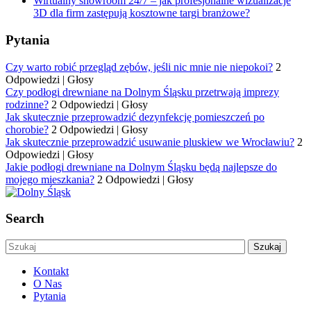
Wirtualny showroom 24/7 – jak profesjonalne wizualizacje
3D dla firm zastępują kosztowne targi branżowe?
Pytania
Czy warto robić przegląd zębów, jeśli nic mnie nie niepokoi?
2
Odpowiedzi
|
Głosy
Czy podłogi drewniane na Dolnym Śląsku przetrwają imprezy
rodzinne?
2 Odpowiedzi
|
Głosy
Jak skutecznie przeprowadzić dezynfekcję pomieszczeń po
chorobie?
2 Odpowiedzi
|
Głosy
Jak skutecznie przeprowadzić usuwanie pluskiew we Wrocławiu?
2
Odpowiedzi
|
Głosy
Jakie podłogi drewniane na Dolnym Śląsku będą najlepsze do
mojego mieszkania?
2 Odpowiedzi
|
Głosy
Search
Kontakt
O Nas
Pytania