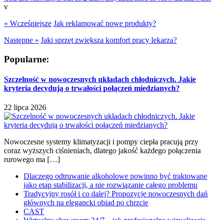
v
« Wcześniejsze
Jak reklamować nowe produkty?
Następne »
Jaki sprzęt zwiększa komfort pracy lekarza?
Popularne:
Szczelność w nowoczesnych układach chłodniczych. Jakie
kryteria decydują o trwałości połączeń miedzianych?
22 lipca 2026
Nowoczesne systemy klimatyzacji i pompy ciepła pracują przy
coraz wyższych ciśnieniach, dlatego jakość każdego połączenia
rurowego ma […]
Dlaczego odtruwanie alkoholowe powinno być traktowane
jako etap stabilizacji, a nie rozwiązanie całego problemu
Tradycyjny rosół i co dalej? Propozycje nowoczesnych dań
głównych na elegancki obiad po chrzcie
CAST