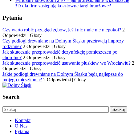
Wirtualny showroom 24/7 – jak profesjonalne wizualizacje
3D dla firm zastępują kosztowne targi branżowe?
Pytania
Czy warto robić przegląd zębów, jeśli nic mnie nie niepokoi?
2
Odpowiedzi
|
Głosy
Czy podłogi drewniane na Dolnym Śląsku przetrwają imprezy
rodzinne?
2 Odpowiedzi
|
Głosy
Jak skutecznie przeprowadzić dezynfekcję pomieszczeń po
chorobie?
2 Odpowiedzi
|
Głosy
Jak skutecznie przeprowadzić usuwanie pluskiew we Wrocławiu?
2
Odpowiedzi
|
Głosy
Jakie podłogi drewniane na Dolnym Śląsku będą najlepsze do
mojego mieszkania?
2 Odpowiedzi
|
Głosy
Search
Kontakt
O Nas
Pytania