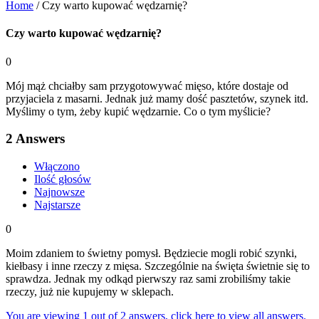
Home
/
Czy warto kupować wędzarnię?
Czy warto kupować wędzarnię?
0
Mój mąż chciałby sam przygotowywać mięso, które dostaje od
przyjaciela z masarni. Jednak już mamy dość pasztetów, szynek itd.
Myślimy o tym, żeby kupić wędzarnie. Co o tym myślicie?
2
Answers
Włączono
Ilość głosów
Najnowsze
Najstarsze
0
Moim zdaniem to świetny pomysł. Będziecie mogli robić szynki,
kiełbasy i inne rzeczy z mięsa. Szczególnie na święta świetnie się to
sprawdza. Jednak my odkąd pierwszy raz sami zrobiliśmy takie
rzeczy, już nie kupujemy w sklepach.
You are viewing 1 out of 2 answers, click here to view all answers.