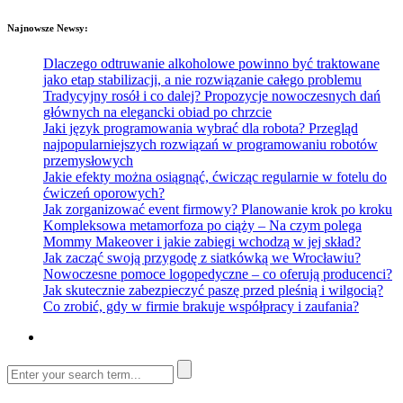
Najnowsze Newsy:
Dlaczego odtruwanie alkoholowe powinno być traktowane
jako etap stabilizacji, a nie rozwiązanie całego problemu
Tradycyjny rosół i co dalej? Propozycje nowoczesnych dań
głównych na elegancki obiad po chrzcie
Jaki język programowania wybrać dla robota? Przegląd
najpopularniejszych rozwiązań w programowaniu robotów
przemysłowych
Jakie efekty można osiągnąć, ćwicząc regularnie w fotelu do
ćwiczeń oporowych?
Jak zorganizować event firmowy? Planowanie krok po kroku
Kompleksowa metamorfoza po ciąży – Na czym polega
Mommy Makeover i jakie zabiegi wchodzą w jej skład?
Jak zacząć swoją przygodę z siatkówką we Wrocławiu?
Nowoczesne pomoce logopedyczne – co oferują producenci?
Jak skutecznie zabezpieczyć paszę przed pleśnią i wilgocią?
Co zrobić, gdy w firmie brakuje współpracy i zaufania?