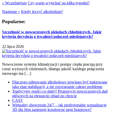
« Wcześniejsze
Czy warto wyjechać na kilka tygodni?
Następne »
Kiedy leczyć alkoholizm?
Popularne:
Szczelność w nowoczesnych układach chłodniczych. Jakie
kryteria decydują o trwałości połączeń miedzianych?
22 lipca 2026
Nowoczesne systemy klimatyzacji i pompy ciepła pracują przy
coraz wyższych ciśnieniach, dlatego jakość każdego połączenia
rurowego ma […]
Dlaczego odtruwanie alkoholowe powinno być traktowane
jako etap stabilizacji, a nie rozwiązanie całego problemu
Tradycyjny rosół i co dalej? Propozycje nowoczesnych dań
głównych na elegancki obiad po chrzcie
CAST
Wirtualny showroom 24/7 – jak profesjonalne wizualizacje
3D dla firm zastępują kosztowne targi branżowe?