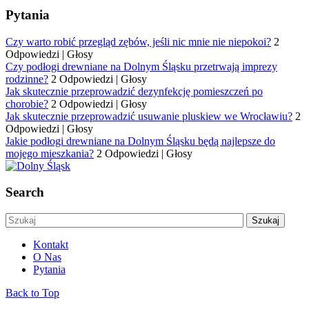
Pytania
Czy warto robić przegląd zębów, jeśli nic mnie nie niepokoi?
2
Odpowiedzi
|
Głosy
Czy podłogi drewniane na Dolnym Śląsku przetrwają imprezy
rodzinne?
2 Odpowiedzi
|
Głosy
Jak skutecznie przeprowadzić dezynfekcję pomieszczeń po
chorobie?
2 Odpowiedzi
|
Głosy
Jak skutecznie przeprowadzić usuwanie pluskiew we Wrocławiu?
2
Odpowiedzi
|
Głosy
Jakie podłogi drewniane na Dolnym Śląsku będą najlepsze do
mojego mieszkania?
2 Odpowiedzi
|
Głosy
Search
Kontakt
O Nas
Pytania
Back to Top