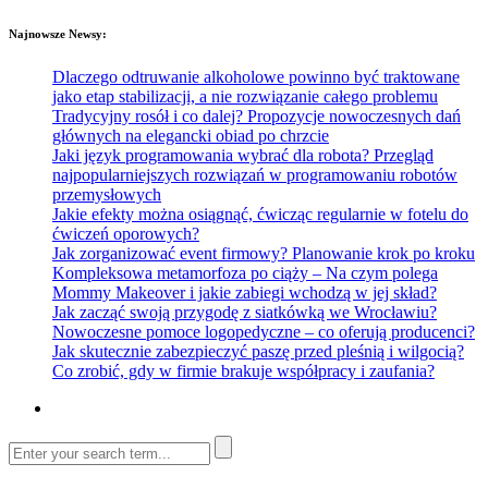
Najnowsze Newsy:
Dlaczego odtruwanie alkoholowe powinno być traktowane
jako etap stabilizacji, a nie rozwiązanie całego problemu
Tradycyjny rosół i co dalej? Propozycje nowoczesnych dań
głównych na elegancki obiad po chrzcie
Jaki język programowania wybrać dla robota? Przegląd
najpopularniejszych rozwiązań w programowaniu robotów
przemysłowych
Jakie efekty można osiągnąć, ćwicząc regularnie w fotelu do
ćwiczeń oporowych?
Jak zorganizować event firmowy? Planowanie krok po kroku
Kompleksowa metamorfoza po ciąży – Na czym polega
Mommy Makeover i jakie zabiegi wchodzą w jej skład?
Jak zacząć swoją przygodę z siatkówką we Wrocławiu?
Nowoczesne pomoce logopedyczne – co oferują producenci?
Jak skutecznie zabezpieczyć paszę przed pleśnią i wilgocią?
Co zrobić, gdy w firmie brakuje współpracy i zaufania?