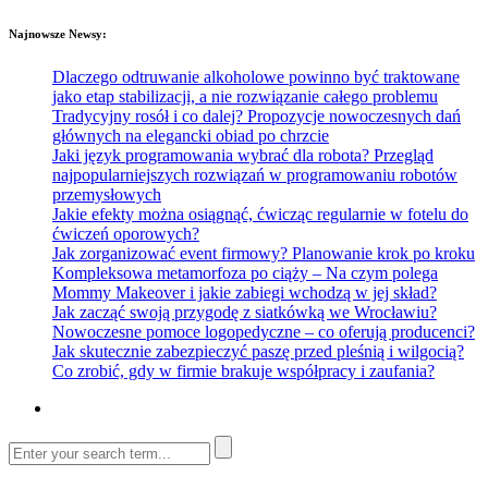
Najnowsze Newsy:
Dlaczego odtruwanie alkoholowe powinno być traktowane
jako etap stabilizacji, a nie rozwiązanie całego problemu
Tradycyjny rosół i co dalej? Propozycje nowoczesnych dań
głównych na elegancki obiad po chrzcie
Jaki język programowania wybrać dla robota? Przegląd
najpopularniejszych rozwiązań w programowaniu robotów
przemysłowych
Jakie efekty można osiągnąć, ćwicząc regularnie w fotelu do
ćwiczeń oporowych?
Jak zorganizować event firmowy? Planowanie krok po kroku
Kompleksowa metamorfoza po ciąży – Na czym polega
Mommy Makeover i jakie zabiegi wchodzą w jej skład?
Jak zacząć swoją przygodę z siatkówką we Wrocławiu?
Nowoczesne pomoce logopedyczne – co oferują producenci?
Jak skutecznie zabezpieczyć paszę przed pleśnią i wilgocią?
Co zrobić, gdy w firmie brakuje współpracy i zaufania?