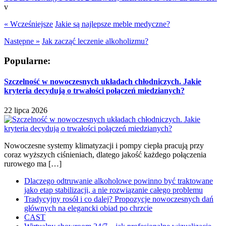
v
« Wcześniejsze
Jakie są najlepsze meble medyczne?
Następne »
Jak zacząć leczenie alkoholizmu?
Popularne:
Szczelność w nowoczesnych układach chłodniczych. Jakie
kryteria decydują o trwałości połączeń miedzianych?
22 lipca 2026
Nowoczesne systemy klimatyzacji i pompy ciepła pracują przy
coraz wyższych ciśnieniach, dlatego jakość każdego połączenia
rurowego ma […]
Dlaczego odtruwanie alkoholowe powinno być traktowane
jako etap stabilizacji, a nie rozwiązanie całego problemu
Tradycyjny rosół i co dalej? Propozycje nowoczesnych dań
głównych na elegancki obiad po chrzcie
CAST