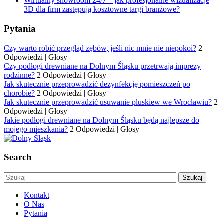
Wirtualny showroom 24/7 – jak profesjonalne wizualizacje
3D dla firm zastępują kosztowne targi branżowe?
Pytania
Czy warto robić przegląd zębów, jeśli nic mnie nie niepokoi?
2
Odpowiedzi
|
Głosy
Czy podłogi drewniane na Dolnym Śląsku przetrwają imprezy
rodzinne?
2 Odpowiedzi
|
Głosy
Jak skutecznie przeprowadzić dezynfekcję pomieszczeń po
chorobie?
2 Odpowiedzi
|
Głosy
Jak skutecznie przeprowadzić usuwanie pluskiew we Wrocławiu?
2
Odpowiedzi
|
Głosy
Jakie podłogi drewniane na Dolnym Śląsku będą najlepsze do
mojego mieszkania?
2 Odpowiedzi
|
Głosy
Search
Kontakt
O Nas
Pytania