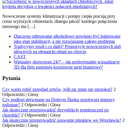
Nowoczesne systemy klimatyzacji i pompy ciepła pracują przy
coraz wyższych ciśnieniach, dlatego jakość każdego połączenia
rurowego ma […]
Dlaczego odtruwanie alkoholowe powinno być traktowane
jako etap stabilizacji, a nie rozwiązanie całego problemu
Tradycyjny rosół i co dalej? Propozycje nowoczesnych dań
głównych na elegancki obiad po chrzcie
CAST
Wirtualny showroom 24/7 – jak profesjonalne wizualizacje
3D dla firm zastępują kosztowne targi branżowe?
Pytania
Czy warto robić przegląd zębów, jeśli nic mnie nie niepokoi?
2
Odpowiedzi
|
Głosy
Czy podłogi drewniane na Dolnym Śląsku przetrwają imprezy
rodzinne?
2 Odpowiedzi
|
Głosy
Jak skutecznie przeprowadzić dezynfekcję pomieszczeń po
chorobie?
2 Odpowiedzi
|
Głosy
Jak skutecznie przeprowadzić usuwanie pluskiew we Wrocławiu?
2
Odpowiedzi
|
Głosy