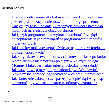
Najnowsze Newsy:
Dlaczego odtruwanie alkoholowe powinno być traktowane
jako etap stabilizacji, a nie rozwiązanie całego problemu
Tradycyjny rosół i co dalej? Propozycje nowoczesnych dań
głównych na elegancki obiad po chrzcie
Jaki język programowania wybrać dla robota? Przegląd
najpopularniejszych rozwiązań w programowaniu robotów
przemysłowych
Jakie efekty można osiągnąć, ćwicząc regularnie w fotelu do
ćwiczeń oporowych?
Jak zorganizować event firmowy? Planowanie krok po kroku
Kompleksowa metamorfoza po ciąży – Na czym polega
Mommy Makeover i jakie zabiegi wchodzą w jej skład?
Jak zacząć swoją przygodę z siatkówką we Wrocławiu?
Nowoczesne pomoce logopedyczne – co oferują producenci?
Jak skutecznie zabezpieczyć paszę przed pleśnią i wilgocią?
Co zrobić, gdy w firmie brakuje współpracy i zaufania?