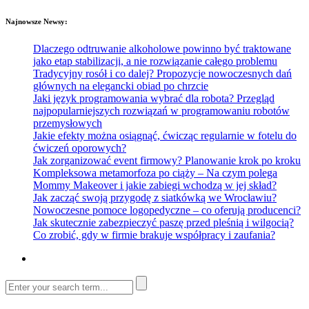
Najnowsze Newsy:
Dlaczego odtruwanie alkoholowe powinno być traktowane
jako etap stabilizacji, a nie rozwiązanie całego problemu
Tradycyjny rosół i co dalej? Propozycje nowoczesnych dań
głównych na elegancki obiad po chrzcie
Jaki język programowania wybrać dla robota? Przegląd
najpopularniejszych rozwiązań w programowaniu robotów
przemysłowych
Jakie efekty można osiągnąć, ćwicząc regularnie w fotelu do
ćwiczeń oporowych?
Jak zorganizować event firmowy? Planowanie krok po kroku
Kompleksowa metamorfoza po ciąży – Na czym polega
Mommy Makeover i jakie zabiegi wchodzą w jej skład?
Jak zacząć swoją przygodę z siatkówką we Wrocławiu?
Nowoczesne pomoce logopedyczne – co oferują producenci?
Jak skutecznie zabezpieczyć paszę przed pleśnią i wilgocią?
Co zrobić, gdy w firmie brakuje współpracy i zaufania?