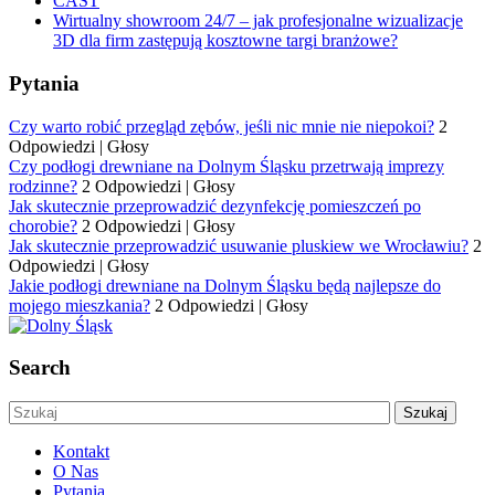
CAST
Wirtualny showroom 24/7 – jak profesjonalne wizualizacje
3D dla firm zastępują kosztowne targi branżowe?
Pytania
Czy warto robić przegląd zębów, jeśli nic mnie nie niepokoi?
2
Odpowiedzi
|
Głosy
Czy podłogi drewniane na Dolnym Śląsku przetrwają imprezy
rodzinne?
2 Odpowiedzi
|
Głosy
Jak skutecznie przeprowadzić dezynfekcję pomieszczeń po
chorobie?
2 Odpowiedzi
|
Głosy
Jak skutecznie przeprowadzić usuwanie pluskiew we Wrocławiu?
2
Odpowiedzi
|
Głosy
Jakie podłogi drewniane na Dolnym Śląsku będą najlepsze do
mojego mieszkania?
2 Odpowiedzi
|
Głosy
Search
Kontakt
O Nas
Pytania