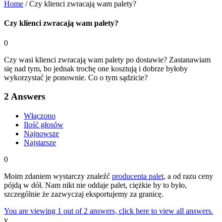
Home
/
Czy klienci zwracają wam palety?
Czy klienci zwracają wam palety?
0
Czy wasi klienci zwracają wam palety po dostawie? Zastanawiam
się nad tym, bo jednak trochę one kosztują i dobrze byłoby
wykorzystać je ponownie. Co o tym sądzicie?
2
Answers
Włączono
Ilość głosów
Najnowsze
Najstarsze
0
Moim zdaniem wystarczy znaleźć
producenta palet
, a od razu ceny
pójdą w dół. Nam nikt nie oddaje palet, ciężkie by to było,
szczególnie że zazwyczaj eksportujemy za granicę.
You are viewing 1 out of 2 answers, click here to view all answers.
v