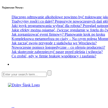
Najnowsze Newsy:
Dlaczego odtruwanie alkoholowe powinno być traktowane jako e
Tradycyjny rosół i co dalej? Propozycje nowoczesnych dań głó
Jaki język programowania wybrać dla robota? Przegląd najp
Jakie efekty można osiągnąć, ćwicząc regularnie w fotelu do
Jak zorganizować event firmowy? Planowanie krok po kroku
Kompleksowa metamorfoza po ciąży – Na czym polega Mommy 
Jak zacząć swoją przygodę z siatkówką we Wrocławiu?
Nowoczesne pomoce logopedyczne – co oferują producenci?
Jak skutecznie zabezpieczyć paszę przed pleśnią i wilgocią?
Co zrobić, gdy w firmie brakuje współpracy i zaufania?
Dolny Śląsk