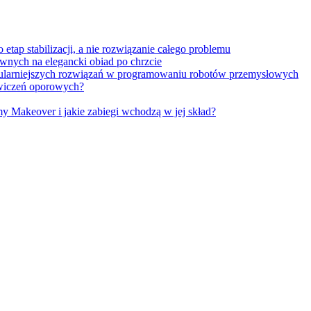
tap stabilizacji, a nie rozwiązanie całego problemu
wnych na elegancki obiad po chrzcie
opularniejszych rozwiązań w programowaniu robotów przemysłowych
 ćwiczeń oporowych?
Makeover i jakie zabiegi wchodzą w jej skład?