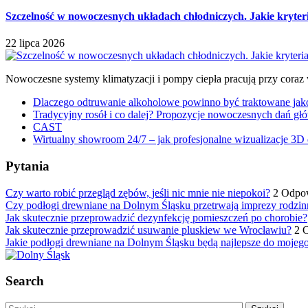
Szczelność w nowoczesnych układach chłodniczych. Jakie kryter
22 lipca 2026
Nowoczesne systemy klimatyzacji i pompy ciepła pracują przy coraz
Dlaczego odtruwanie alkoholowe powinno być traktowane jako e
Tradycyjny rosół i co dalej? Propozycje nowoczesnych dań głó
CAST
Wirtualny showroom 24/7 – jak profesjonalne wizualizacje 3D 
Pytania
Czy warto robić przegląd zębów, jeśli nic mnie nie niepokoi?
2 Odpo
Czy podłogi drewniane na Dolnym Śląsku przetrwają imprezy rodzin
Jak skutecznie przeprowadzić dezynfekcję pomieszczeń po chorobie?
Jak skutecznie przeprowadzić usuwanie pluskiew we Wrocławiu?
2 
Jakie podłogi drewniane na Dolnym Śląsku będą najlepsze do mojeg
Search