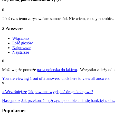
0
Jakiś czas temu zarysowałam samochód. Nie wiem, co z tym zrobić… R
2
Answers
Włączono
Ilość głosów
Najnowsze
Najstarsze
0
Możliwe, że pomoże
pasta polerska do lakieru
. Wszystko zależy od te
You are viewing 1 out of 2 answers, click here to view all answers.
v
« Wcześniejsze
Jak powinna wyglądać droga kolejowa?
Następne »
Jak przekonać mężczyznę do ubierania się bardziej z klas
Popularne: