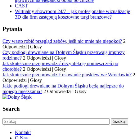
głównych na elegancki obiad po chrzcie
CAST
Wirtualny showroom 24/7 – jak profesjonalne wizualizacje
3D dla firm zastępują kosztowne targi branżowe?
Pytania
Czy warto robić przegląd zębów, jeśli nic mnie nie niepokoi?
2
Odpowiedzi
|
Głosy
Czy podłogi drewniane na Dolnym Śląsku przetrwają imprezy
rodzinne?
2 Odpowiedzi
|
Głosy
Jak skutecznie przeprowadzić dezynfekcję pomieszczeń po
chorobie?
2 Odpowiedzi
|
Głosy
Jak skutecznie przeprowadzić usuwanie pluskiew we Wrocławiu?
2
Odpowiedzi
|
Głosy
Jakie podłogi drewniane na Dolnym Śląsku będą najlepsze do
mojego mieszkania?
2 Odpowiedzi
|
Głosy
Search
Kontakt
O Nas