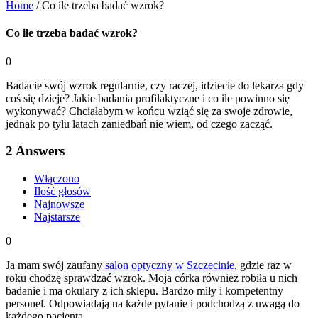
Home
/
Co ile trzeba badać wzrok?
Co ile trzeba badać wzrok?
0
Badacie swój wzrok regularnie, czy raczej, idziecie do lekarza gdy
coś się dzieje? Jakie badania profilaktyczne i co ile powinno się
wykonywać? Chciałabym w końcu wziąć się za swoje zdrowie,
jednak po tylu latach zaniedbań nie wiem, od czego zacząć.
2
Answers
Włączono
Ilość głosów
Najnowsze
Najstarsze
0
Ja mam swój zaufany
salon optyczny w Szczecinie
, gdzie raz w
roku chodzę sprawdzać wzrok. Moja córka również robiła u nich
badanie i ma okulary z ich sklepu. Bardzo miły i kompetentny
personel. Odpowiadają na każde pytanie i podchodzą z uwagą do
każdego pacjenta.