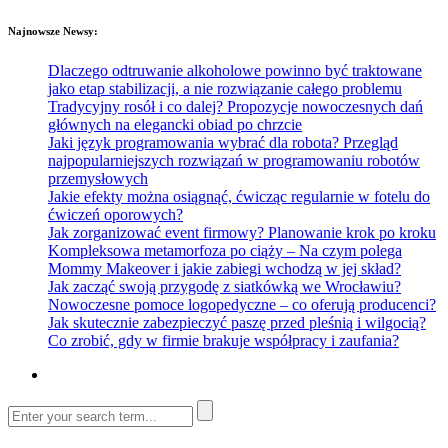
Najnowsze Newsy:
Dlaczego odtruwanie alkoholowe powinno być traktowane
jako etap stabilizacji, a nie rozwiązanie całego problemu
Tradycyjny rosół i co dalej? Propozycje nowoczesnych dań
głównych na elegancki obiad po chrzcie
Jaki język programowania wybrać dla robota? Przegląd
najpopularniejszych rozwiązań w programowaniu robotów
przemysłowych
Jakie efekty można osiągnąć, ćwicząc regularnie w fotelu do
ćwiczeń oporowych?
Jak zorganizować event firmowy? Planowanie krok po kroku
Kompleksowa metamorfoza po ciąży – Na czym polega
Mommy Makeover i jakie zabiegi wchodzą w jej skład?
Jak zacząć swoją przygodę z siatkówką we Wrocławiu?
Nowoczesne pomoce logopedyczne – co oferują producenci?
Jak skutecznie zabezpieczyć paszę przed pleśnią i wilgocią?
Co zrobić, gdy w firmie brakuje współpracy i zaufania?