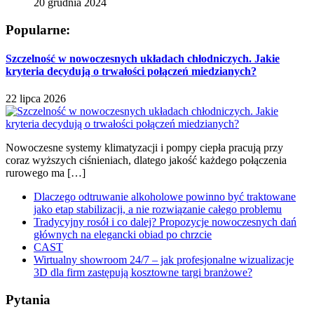
20 grudnia 2024
Popularne:
Szczelność w nowoczesnych układach chłodniczych. Jakie
kryteria decydują o trwałości połączeń miedzianych?
22 lipca 2026
Nowoczesne systemy klimatyzacji i pompy ciepła pracują przy
coraz wyższych ciśnieniach, dlatego jakość każdego połączenia
rurowego ma […]
Dlaczego odtruwanie alkoholowe powinno być traktowane
jako etap stabilizacji, a nie rozwiązanie całego problemu
Tradycyjny rosół i co dalej? Propozycje nowoczesnych dań
głównych na elegancki obiad po chrzcie
CAST
Wirtualny showroom 24/7 – jak profesjonalne wizualizacje
3D dla firm zastępują kosztowne targi branżowe?
Pytania