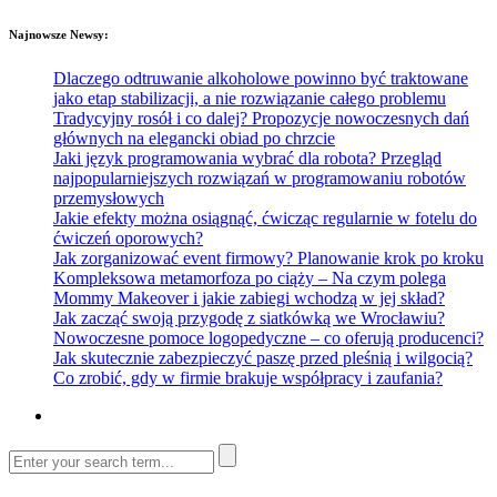
Najnowsze Newsy:
Dlaczego odtruwanie alkoholowe powinno być traktowane
jako etap stabilizacji, a nie rozwiązanie całego problemu
Tradycyjny rosół i co dalej? Propozycje nowoczesnych dań
głównych na elegancki obiad po chrzcie
Jaki język programowania wybrać dla robota? Przegląd
najpopularniejszych rozwiązań w programowaniu robotów
przemysłowych
Jakie efekty można osiągnąć, ćwicząc regularnie w fotelu do
ćwiczeń oporowych?
Jak zorganizować event firmowy? Planowanie krok po kroku
Kompleksowa metamorfoza po ciąży – Na czym polega
Mommy Makeover i jakie zabiegi wchodzą w jej skład?
Jak zacząć swoją przygodę z siatkówką we Wrocławiu?
Nowoczesne pomoce logopedyczne – co oferują producenci?
Jak skutecznie zabezpieczyć paszę przed pleśnią i wilgocią?
Co zrobić, gdy w firmie brakuje współpracy i zaufania?