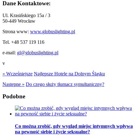
Dane Kontaktowe:
Ul. Krasińskiego 15a / 3
50-449 Wrocław
Strona www:
www.globuslighting.pl
Tel. +48 537 119 116
e-mail:
gl@globuslighting.pl
v
« Wcześniejsze
Najlepsze Hotele na Dolnym Śląsku
Następne »
Do czego służy tłumacz symultaniczny?
Podobne
Co można zrobić, gdy wygląd miejsc intymnych wpływa
na pewność siebie i życie seksualne?