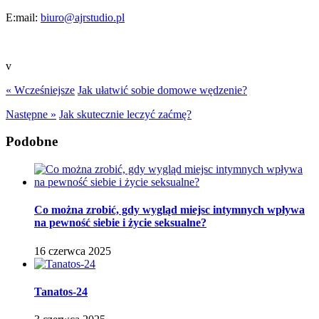
E:mail:
biuro@ajrstudio.pl
v
« Wcześniejsze
Jak ułatwić sobie domowe wędzenie?
Następne »
Jak skutecznie leczyć zaćmę?
Podobne
Co można zrobić, gdy wygląd miejsc intymnych wpływa
na pewność siebie i życie seksualne?
16 czerwca 2025
Tanatos-24