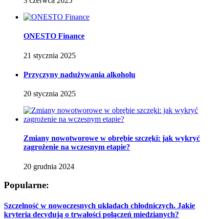
3 czerwca 2025
ONESTO Finance
21 stycznia 2025
Przyczyny nadużywania alkoholu
20 stycznia 2025
Zmiany nowotworowe w obrębie szczęki: jak wykryć
zagrożenie na wczesnym etapie?
20 grudnia 2024
Popularne:
Szczelność w nowoczesnych układach chłodniczych. Jakie
kryteria decydują o trwałości połączeń miedzianych?