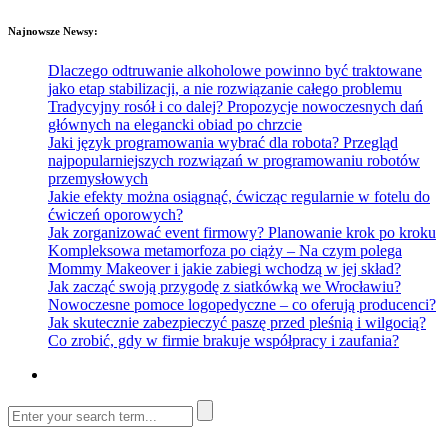
Najnowsze Newsy:
Dlaczego odtruwanie alkoholowe powinno być traktowane
jako etap stabilizacji, a nie rozwiązanie całego problemu
Tradycyjny rosół i co dalej? Propozycje nowoczesnych dań
głównych na elegancki obiad po chrzcie
Jaki język programowania wybrać dla robota? Przegląd
najpopularniejszych rozwiązań w programowaniu robotów
przemysłowych
Jakie efekty można osiągnąć, ćwicząc regularnie w fotelu do
ćwiczeń oporowych?
Jak zorganizować event firmowy? Planowanie krok po kroku
Kompleksowa metamorfoza po ciąży – Na czym polega
Mommy Makeover i jakie zabiegi wchodzą w jej skład?
Jak zacząć swoją przygodę z siatkówką we Wrocławiu?
Nowoczesne pomoce logopedyczne – co oferują producenci?
Jak skutecznie zabezpieczyć paszę przed pleśnią i wilgocią?
Co zrobić, gdy w firmie brakuje współpracy i zaufania?