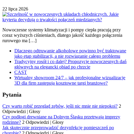
22 lipca 2026
Nowoczesne systemy klimatyzacji i pompy ciepła pracują przy
coraz wyższych ciśnieniach, dlatego jakość każdego połączenia
rurowego ma […]
Dlaczego odtruwanie alkoholowe powinno być traktowane
jako etap stabilizacji, a nie rozwiązanie całego problemu
Tradycyjny rosół i co dalej? Propozycje nowoczesnych dań
głównych na elegancki obiad po chrzcie
CAST
Wirtualny showroom 24/7 – jak profesjonalne wizualizacje
3D dla firm zastępują kosztowne targi branżowe?
Pytania
Czy warto robić przegląd zębów, jeśli nic mnie nie niepokoi?
2
Odpowiedzi
|
Głosy
Czy podłogi drewniane na Dolnym Śląsku przetrwają imprezy
rodzinne?
2 Odpowiedzi
|
Głosy
Jak skutecznie przeprowadzić dezynfekcję pomieszczeń po
chorobie?
2 Odpowiedzi
|
Głosy