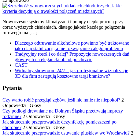
22 lipca 2026
Nowoczesne systemy klimatyzacji i pompy ciepła pracują przy
coraz wyższych ciśnieniach, dlatego jakość każdego połączenia
rurowego ma […]
Dlaczego odtruwanie alkoholowe powinno być traktowane
jako etap stabilizacji, a nie rozwiązanie całego problemu
Tradycyjny rosół i co dalej? Propozycje nowoczesnych dań
głównych na elegancki obiad po chrzcie
CAST
Wirtualny showroom 24/7 – jak profesjonalne wizualizacje
3D dla firm zastępują kosztowne targi branżowe?
Pytania
Czy warto robić przegląd zębów, jeśli nic mnie nie niepokoi?
2
Odpowiedzi
|
Głosy
Czy podłogi drewniane na Dolnym Śląsku przetrwają imprezy
rodzinne?
2 Odpowiedzi
|
Głosy
Jak skutecznie przeprowadzić dezynfekcję pomieszczeń po
chorobie?
2 Odpowiedzi
|
Głosy
Jak skutecznie przeprowadzić usuwanie pluskiew we Wrocławiu?
2