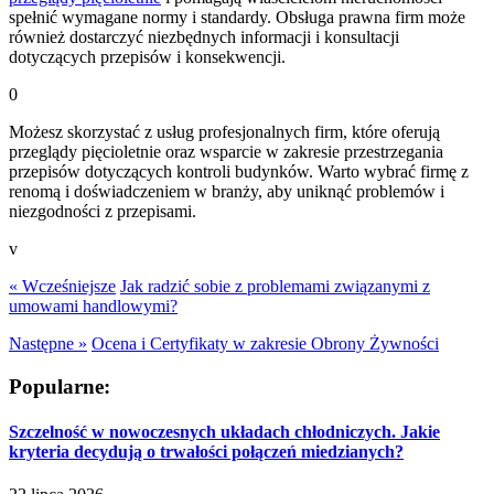
spełnić wymagane normy i standardy. Obsługa prawna firm może
również dostarczyć niezbędnych informacji i konsultacji
dotyczących przepisów i konsekwencji.
0
Możesz skorzystać z usług profesjonalnych firm, które oferują
przeglądy pięcioletnie oraz wsparcie w zakresie przestrzegania
przepisów dotyczących kontroli budynków. Warto wybrać firmę z
renomą i doświadczeniem w branży, aby uniknąć problemów i
niezgodności z przepisami.
v
« Wcześniejsze
Jak radzić sobie z problemami związanymi z
umowami handlowymi?
Następne »
Ocena i Certyfikaty w zakresie Obrony Żywności
Popularne:
Szczelność w nowoczesnych układach chłodniczych. Jakie
kryteria decydują o trwałości połączeń miedzianych?