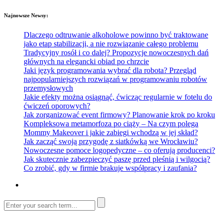
Najnowsze Newsy:
Dlaczego odtruwanie alkoholowe powinno być traktowane
jako etap stabilizacji, a nie rozwiązanie całego problemu
Tradycyjny rosół i co dalej? Propozycje nowoczesnych dań
głównych na elegancki obiad po chrzcie
Jaki język programowania wybrać dla robota? Przegląd
najpopularniejszych rozwiązań w programowaniu robotów
przemysłowych
Jakie efekty można osiągnąć, ćwicząc regularnie w fotelu do
ćwiczeń oporowych?
Jak zorganizować event firmowy? Planowanie krok po kroku
Kompleksowa metamorfoza po ciąży – Na czym polega
Mommy Makeover i jakie zabiegi wchodzą w jej skład?
Jak zacząć swoją przygodę z siatkówką we Wrocławiu?
Nowoczesne pomoce logopedyczne – co oferują producenci?
Jak skutecznie zabezpieczyć paszę przed pleśnią i wilgocią?
Co zrobić, gdy w firmie brakuje współpracy i zaufania?