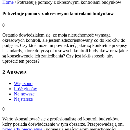
Home
/
Potrzebuję pomocy z okresowymi kontrolami budynków
Potrzebuję pomocy z okresowymi kontrolami budynków
0
Ostatnio dowiedziałem się, że moja nieruchomość wymaga
okresowych kontroli, ale jestem zdezorientowany co do kroków do
podjęcia. Czy ktoś może mi powiedzieć, jakie są konkretne przepisy
i standardy, które dotyczą okresowych kontroli budynków oraz jakie
są konsekwencje ich zaniedbania? Czy jest jakiś sposób, aby
uprościć ten proces?
2
Answers
Włączono
Ilość głosów
Najnowsze
Najstarsze
0
Warto skonsultować się z profesjonalistą od kontroli budynków,
który posiada doświadczenie w tym obszarze. Przeprowadzają oni
przeglądy pięcioletnie
i pomagają właścicielom nieruchomości