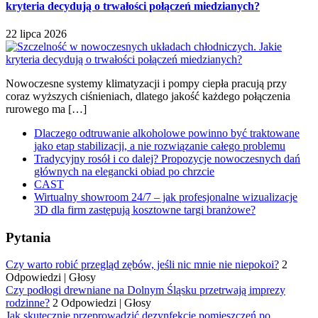
kryteria decydują o trwałości połączeń miedzianych?
22 lipca 2026
Nowoczesne systemy klimatyzacji i pompy ciepła pracują przy
coraz wyższych ciśnieniach, dlatego jakość każdego połączenia
rurowego ma […]
Dlaczego odtruwanie alkoholowe powinno być traktowane
jako etap stabilizacji, a nie rozwiązanie całego problemu
Tradycyjny rosół i co dalej? Propozycje nowoczesnych dań
głównych na elegancki obiad po chrzcie
CAST
Wirtualny showroom 24/7 – jak profesjonalne wizualizacje
3D dla firm zastępują kosztowne targi branżowe?
Pytania
Czy warto robić przegląd zębów, jeśli nic mnie nie niepokoi?
2
Odpowiedzi
|
Głosy
Czy podłogi drewniane na Dolnym Śląsku przetrwają imprezy
rodzinne?
2 Odpowiedzi
|
Głosy
Jak skutecznie przeprowadzić dezynfekcję pomieszczeń po