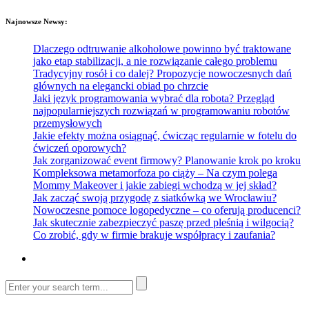
Najnowsze Newsy:
Dlaczego odtruwanie alkoholowe powinno być traktowane
jako etap stabilizacji, a nie rozwiązanie całego problemu
Tradycyjny rosół i co dalej? Propozycje nowoczesnych dań
głównych na elegancki obiad po chrzcie
Jaki język programowania wybrać dla robota? Przegląd
najpopularniejszych rozwiązań w programowaniu robotów
przemysłowych
Jakie efekty można osiągnąć, ćwicząc regularnie w fotelu do
ćwiczeń oporowych?
Jak zorganizować event firmowy? Planowanie krok po kroku
Kompleksowa metamorfoza po ciąży – Na czym polega
Mommy Makeover i jakie zabiegi wchodzą w jej skład?
Jak zacząć swoją przygodę z siatkówką we Wrocławiu?
Nowoczesne pomoce logopedyczne – co oferują producenci?
Jak skutecznie zabezpieczyć paszę przed pleśnią i wilgocią?
Co zrobić, gdy w firmie brakuje współpracy i zaufania?