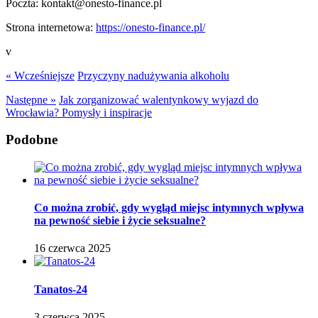
Poczta:
kontakt@onesto-finance.pl
Strona internetowa:
https://onesto-finance.pl/
v
« Wcześniejsze
Przyczyny nadużywania alkoholu
Następne »
Jak zorganizować walentynkowy wyjazd do
Wrocławia? Pomysły i inspiracje
Podobne
Co można zrobić, gdy wygląd miejsc intymnych wpływa
na pewność siebie i życie seksualne?
16 czerwca 2025
Tanatos-24
3 czerwca 2025