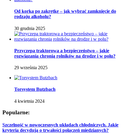
Od korka po zakrętkę – jak wybrać zamknięcie do
rodzaju alkoholu?
30 grudnia 2025
Przyczepa traktorowa a bezpieczeństwo – jakie
rozwiązania chronią rolników na drodze i w polu?
29 września 2025
Torsystem Butzbach
4 kwietnia 2024
Popularne:
Szczelność w nowoczesnych układach chłodniczych. Jakie
kryteria decydują o trwałości połączeń miedzianych?