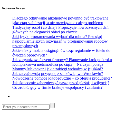
Najnowsze Newsy:
Dlaczego odtruwanie alkoholowe powinno być traktowane
jako etap stabilizacji, a nie rozwiązanie całego problemu
Tradycyjny rosół i co dalej? Propozycje nowoczesnych dań
głównych na elegancki obiad po chrzcie
Jaki język programowania wybrać dla robota? Przegląd
najpopularniejszych rozwiązań w programowaniu robotów
przemysłowych
Jakie efekty można osiągnąć, ćwicząc regularnie w fotelu do
ćwiczeń oporowych?
Jak zorganizować event firmowy? Planowanie krok po kroku
Kompleksowa metamorfoza po ciąży – Na czym polega
Mommy Makeover i jakie zabiegi wchodzą w jej skład?
Jak zacząć swoją przygodę z siatkówką we Wrocławiu?
Nowoczesne pomoce logopedyczne – co oferują producenci?
Jak skutecznie zabezpieczyć paszę przed pleśnią i wilgocią?
Co zrobić, gdy w firmie brakuje współpracy i zaufania?