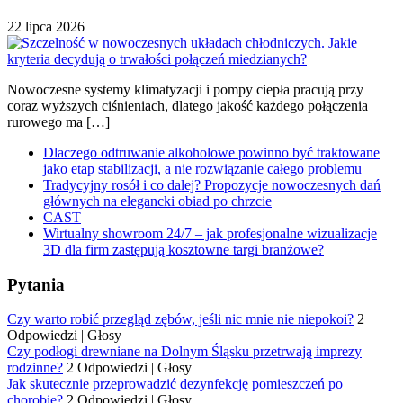
22 lipca 2026
Nowoczesne systemy klimatyzacji i pompy ciepła pracują przy
coraz wyższych ciśnieniach, dlatego jakość każdego połączenia
rurowego ma […]
Dlaczego odtruwanie alkoholowe powinno być traktowane
jako etap stabilizacji, a nie rozwiązanie całego problemu
Tradycyjny rosół i co dalej? Propozycje nowoczesnych dań
głównych na elegancki obiad po chrzcie
CAST
Wirtualny showroom 24/7 – jak profesjonalne wizualizacje
3D dla firm zastępują kosztowne targi branżowe?
Pytania
Czy warto robić przegląd zębów, jeśli nic mnie nie niepokoi?
2
Odpowiedzi
|
Głosy
Czy podłogi drewniane na Dolnym Śląsku przetrwają imprezy
rodzinne?
2 Odpowiedzi
|
Głosy
Jak skutecznie przeprowadzić dezynfekcję pomieszczeń po
chorobie?
2 Odpowiedzi
|
Głosy