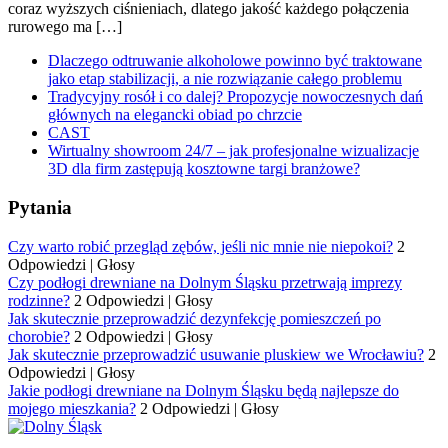
coraz wyższych ciśnieniach, dlatego jakość każdego połączenia
rurowego ma […]
Dlaczego odtruwanie alkoholowe powinno być traktowane
jako etap stabilizacji, a nie rozwiązanie całego problemu
Tradycyjny rosół i co dalej? Propozycje nowoczesnych dań
głównych na elegancki obiad po chrzcie
CAST
Wirtualny showroom 24/7 – jak profesjonalne wizualizacje
3D dla firm zastępują kosztowne targi branżowe?
Pytania
Czy warto robić przegląd zębów, jeśli nic mnie nie niepokoi?
2
Odpowiedzi
|
Głosy
Czy podłogi drewniane na Dolnym Śląsku przetrwają imprezy
rodzinne?
2 Odpowiedzi
|
Głosy
Jak skutecznie przeprowadzić dezynfekcję pomieszczeń po
chorobie?
2 Odpowiedzi
|
Głosy
Jak skutecznie przeprowadzić usuwanie pluskiew we Wrocławiu?
2
Odpowiedzi
|
Głosy
Jakie podłogi drewniane na Dolnym Śląsku będą najlepsze do
mojego mieszkania?
2 Odpowiedzi
|
Głosy