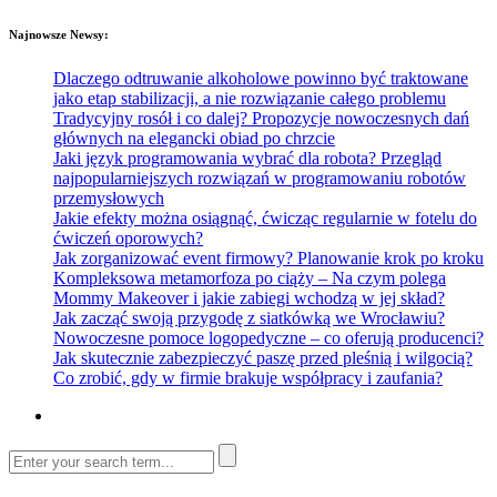
Najnowsze Newsy:
Dlaczego odtruwanie alkoholowe powinno być traktowane
jako etap stabilizacji, a nie rozwiązanie całego problemu
Tradycyjny rosół i co dalej? Propozycje nowoczesnych dań
głównych na elegancki obiad po chrzcie
Jaki język programowania wybrać dla robota? Przegląd
najpopularniejszych rozwiązań w programowaniu robotów
przemysłowych
Jakie efekty można osiągnąć, ćwicząc regularnie w fotelu do
ćwiczeń oporowych?
Jak zorganizować event firmowy? Planowanie krok po kroku
Kompleksowa metamorfoza po ciąży – Na czym polega
Mommy Makeover i jakie zabiegi wchodzą w jej skład?
Jak zacząć swoją przygodę z siatkówką we Wrocławiu?
Nowoczesne pomoce logopedyczne – co oferują producenci?
Jak skutecznie zabezpieczyć paszę przed pleśnią i wilgocią?
Co zrobić, gdy w firmie brakuje współpracy i zaufania?