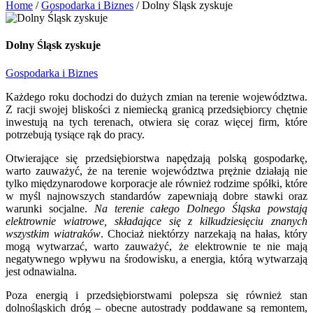
Home
/
Gospodarka i Biznes
/
Dolny Śląsk zyskuje
Dolny Śląsk zyskuje
Gospodarka i Biznes
Każdego roku dochodzi do dużych zmian na terenie województwa.
Z racji swojej bliskości z niemiecką granicą przedsiębiorcy chętnie
inwestują na tych terenach, otwiera się coraz więcej firm, które
potrzebują tysiące rąk do pracy.
Otwierające się przedsiębiorstwa napędzają polską gospodarkę,
warto zauważyć, że na terenie województwa prężnie działają nie
tylko międzynarodowe korporacje ale również rodzime spółki, które
w myśl najnowszych standardów zapewniają dobre stawki oraz
warunki socjalne.
Na terenie całego Dolnego Śląska powstają
elektrownie wiatrowe, składające się z kilkudziesięciu znanych
wszystkim wiatraków
. Chociaż niektórzy narzekają na hałas, który
mogą wytwarzać, warto zauważyć, że elektrownie te nie mają
negatywnego wpływu na środowisku, a energia, którą wytwarzają
jest odnawialna.
Poza energią i przedsiębiorstwami polepsza się również stan
dolnośląskich dróg – obecne autostrady poddawane są remontem,