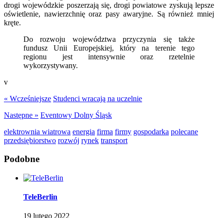
drogi wojewódzkie poszerzają się, drogi powiatowe zyskują lepsze
oświetlenie, nawierzchnię oraz pasy awaryjne. Są również mniej
kręte.
Do rozwoju województwa przyczynia się także
fundusz Unii Europejskiej, który na terenie tego
regionu jest intensywnie oraz rzetelnie
wykorzystywany.
v
« Wcześniejsze
Studenci wracają na uczelnie
Następne »
Eventowy Dolny Śląsk
elektrownia wiatrowa
energia
firma
firmy
gospodarka
polecane
przedsiębiorstwo
rozwój
rynek
transport
Podobne
TeleBerlin
19 lutego 2022