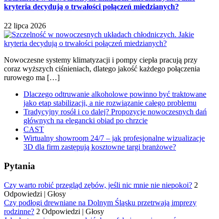
kryteria decydują o trwałości połączeń miedzianych?
22 lipca 2026
Nowoczesne systemy klimatyzacji i pompy ciepła pracują przy
coraz wyższych ciśnieniach, dlatego jakość każdego połączenia
rurowego ma […]
Dlaczego odtruwanie alkoholowe powinno być traktowane
jako etap stabilizacji, a nie rozwiązanie całego problemu
Tradycyjny rosół i co dalej? Propozycje nowoczesnych dań
głównych na elegancki obiad po chrzcie
CAST
Wirtualny showroom 24/7 – jak profesjonalne wizualizacje
3D dla firm zastępują kosztowne targi branżowe?
Pytania
Czy warto robić przegląd zębów, jeśli nic mnie nie niepokoi?
2
Odpowiedzi
|
Głosy
Czy podłogi drewniane na Dolnym Śląsku przetrwają imprezy
rodzinne?
2 Odpowiedzi
|
Głosy