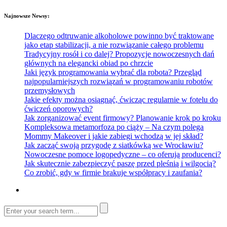
Najnowsze Newsy:
Dlaczego odtruwanie alkoholowe powinno być traktowane
jako etap stabilizacji, a nie rozwiązanie całego problemu
Tradycyjny rosół i co dalej? Propozycje nowoczesnych dań
głównych na elegancki obiad po chrzcie
Jaki język programowania wybrać dla robota? Przegląd
najpopularniejszych rozwiązań w programowaniu robotów
przemysłowych
Jakie efekty można osiągnąć, ćwicząc regularnie w fotelu do
ćwiczeń oporowych?
Jak zorganizować event firmowy? Planowanie krok po kroku
Kompleksowa metamorfoza po ciąży – Na czym polega
Mommy Makeover i jakie zabiegi wchodzą w jej skład?
Jak zacząć swoją przygodę z siatkówką we Wrocławiu?
Nowoczesne pomoce logopedyczne – co oferują producenci?
Jak skutecznie zabezpieczyć paszę przed pleśnią i wilgocią?
Co zrobić, gdy w firmie brakuje współpracy i zaufania?