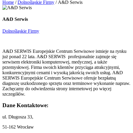
Home
/
Dolnośląskie Firmy
/
A&D Serwis
A&D Serwis
Dolnośląskie Firmy
A&D SERWIS Europejskie Centrum Serwisowe istnieje na rynku
już ponad 22 lata.
A&D SERWIS profesjonalnie zajmuje się
serwisem elektroniki komputerowej, medycznej, a także
przemysłowej. Firma swoich klientów przyciąga atrakcyjnymi,
konkurencyjnymi cenami i wysoką jakością swoich usług. A&D
SERWIS Europejskie Centrum Serwisowe oferuje bezpłatną
diagnozę uszkodzonego sprzętu oraz terminowe wykonanie napraw.
Zachęcamy do odwiedzenia strony internetowej po więcej
szczegółów.
Dane Kontaktowe:
ul. Długosza 33,
51-162 Wrocław